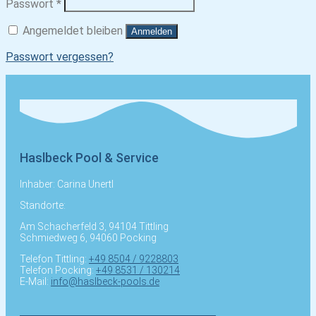
Erforderlich
Passwort
*
Angemeldet bleiben
Anmelden
Passwort vergessen?
Haslbeck Pool & Service
Inhaber: Carina Unertl
Standorte:
Am Schacherfeld 3, 94104 Tittling
Schmiedweg 6, 94060 Pocking
Telefon Tittling:
+49 8504 / 9228803
Telefon Pocking:
+49 8531 / 130214
E-Mail:
info@haslbeck-pools.de