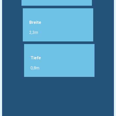
Breite
2,3m
Tiefe
0,8m