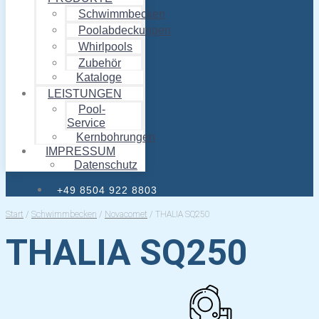
Schwimmbecken
Poolabdeckungen
Whirlpools
Zubehör
Kataloge
LEISTUNGEN
Pool-
Service
Kernbohrungen
IMPRESSUM
Datenschutz
+49 8504 922 8803
Start
/
Schwimmbecken
/
Novacomet
/ THALIA SQ250
THALIA SQ250