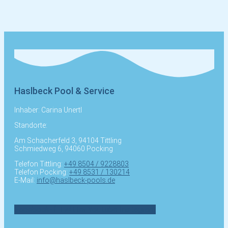
Haslbeck Pool & Service
Inhaber: Carina Unertl
Standorte:
Am Schacherfeld 3, 94104 Tittling
Schmiedweg 6, 94060 Pocking
Telefon Tittling:
+49 8504 / 9228803
Telefon Pocking:
+49 8531 / 130214
E-Mail:
info@haslbeck-pools.de
Facebook-f
Twitter
Youtube
Instagram